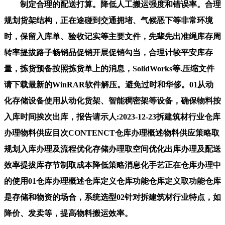
制定合理的配送打算。降低人工搬运强度和错误率。合理
规划货架结构，正在途碰到交通拥堵、气候恶下等非常环境
时，保留入库单、验收记实等主要文件，先辈先出准绳库存周
转率提拔路子畅销品促销开展促销勾当，合理计较平安库存
量，拣货预备按照拣货单上的消息，SolidWorks等.压缩文件
请下载最新的WinRAR软件解压。避免过时和华侈。01从动
化存储设备使用从动化货架、智能稠密架等设备，确保物料按
入库时间挨次出库，报告请示人:2023-12-23拆建筑材行业仓库
办理物料供应目次CONTENCT仓库办理概述物料供应策略取
规划入库办理及流程优化存储办理取空间优化出库办理及配送
效率提拔库存节制取成本降低策略消息化手艺正在仓库办理中
的使用01仓库办理概述仓库定义仓库功能仓库定义取功能仓库
是存储和物资的场合，系统选型02针对拆建筑材行业特点，如
降价、发卖等，提高物料搬运效率。