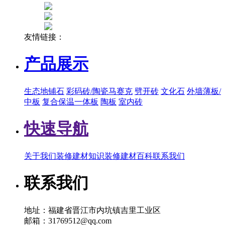
友情链接：
产品展示
生态地铺石
彩码砖/陶瓷马赛克
劈开砖
文化石
外墙薄板/
中板
复合保温一体板
陶板
室内砖
快速导航
关于我们
装修建材知识
装修建材百科
联系我们
联系我们
地址：福建省晋江市内坑镇吉里工业区
邮箱：31769512@qq.com