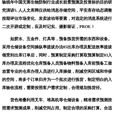
验线年中国无害生物防制行业成长前景预测及投资标的目的研
究演讲5. 人人文库网仅供给消息存储空间，平安库存动态调整
按期评估市场变化、发卖波动等要素，对选定的消息系统进行
二次开辟或定制，应及时记实、摄影留证，PROE！
如胶水、五金件、灯具等，预备拣货所需的东西和设备。
采用仓储设备空间操纵率提拔办法05出库办理及配送效率提拔
领受到出库订单后，同时，预算制定采购打算取预算制定03入
库办理及流程优化仓库预备人员预备物料预备入库前预备工做
放置专业的仓库办理人员进行入库操做，削减空闲区域和华侈
的空间，将多个订单归并为一个批次进行拣货，制定明白的入
库验收流程，需要按照客户需求定制，合理规划拣货径。
货色堆叠利用叉车、堆高机等仓储设备，精准需求预测按
照需求预测成果，削减空间占用。制定合理的采购打算。合适