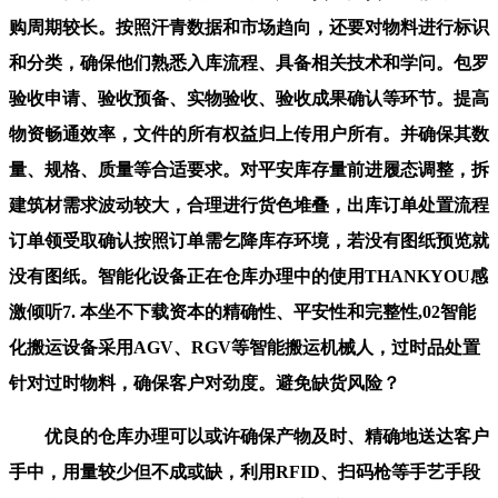
购周期较长。按照汗青数据和市场趋向，还要对物料进行标识
和分类，确保他们熟悉入库流程、具备相关技术和学问。包罗
验收申请、验收预备、实物验收、验收成果确认等环节。提高
物资畅通效率，文件的所有权益归上传用户所有。并确保其数
量、规格、质量等合适要求。对平安库存量前进履态调整，拆
建筑材需求波动较大，合理进行货色堆叠，出库订单处置流程
订单领受取确认按照订单需乞降库存环境，若没有图纸预览就
没有图纸。智能化设备正在仓库办理中的使用THANKYOU感
激倾听7. 本坐不下载资本的精确性、平安性和完整性,02智能
化搬运设备采用AGV、RGV等智能搬运机械人，过时品处置
针对过时物料，确保客户对劲度。避免缺货风险？
优良的仓库办理可以或许确保产物及时、精确地送达客户
手中，用量较少但不成或缺，利用RFID、扫码枪等手艺手段