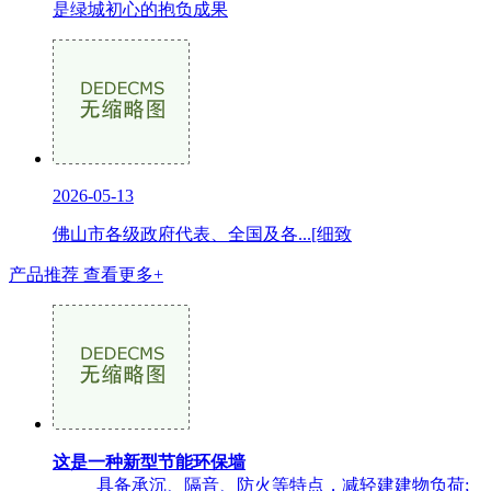
是绿城初心的抱负成果
2026-05-13
佛山市各级政府代表、全国及各...[细致
产品推荐
查看更多+
这是一种新型节能环保墙
具备承沉、隔音、防火等特点，减轻建建物负荷;