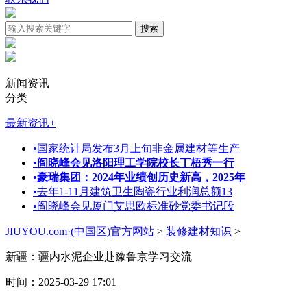
新闻资讯
分类
最新资讯
+
•
国家统计局发布3月上旬非金属建材等生产
•
阎晓峰会见洛阳理工学院校长丁梧秀一行
•
豪瑞集团：2024年业绩创历史新高，2025年
•
去年1-11月建筑卫生陶瓷行业利润总额13
•
阎晓峰会见厦门艾思欧标准砂党委书记段
JIUYOU.com·(中国区)官方网站
>
装修建材知识
>
新疆：疆内水泥企业赴豫鲁京学习交流
时间：2025-03-29 17:01