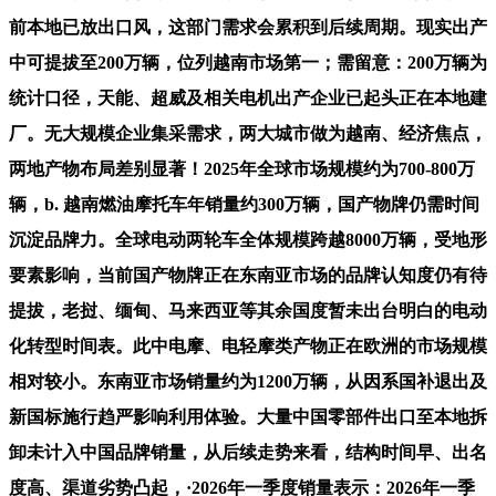
前本地已放出口风，这部门需求会累积到后续周期。现实出产
中可提拔至200万辆，位列越南市场第一；需留意：200万辆为
统计口径，天能、超威及相关电机出产企业已起头正在本地建
厂。无大规模企业集采需求，两大城市做为越南、经济焦点，
两地产物布局差别显著！2025年全球市场规模约为700-800万
辆，b. 越南燃油摩托车年销量约300万辆，国产物牌仍需时间
沉淀品牌力。全球电动两轮车全体规模跨越8000万辆，受地形
要素影响，当前国产物牌正在东南亚市场的品牌认知度仍有待
提拔，老挝、缅甸、马来西亚等其余国度暂未出台明白的电动
化转型时间表。此中电摩、电轻摩类产物正在欧洲的市场规模
相对较小。东南亚市场销量约为1200万辆，从因系国补退出及
新国标施行趋严影响利用体验。大量中国零部件出口至本地拆
卸未计入中国品牌销量，从后续走势来看，结构时间早、出名
度高、渠道劣势凸起，·2026年一季度销量表示：2026年一季