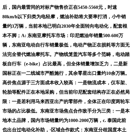
后，国内最雷同的对标产物售价正在5450-5560元，时速
80km/h以下归类为电轻摩，燃油补助将大要率打消，小牛销
量约3万辆，当前本地已明白2030年全面转向电动化，配套根
本不脚；A: 东南亚摩托车市场：印尼燃油年销量500-600万
辆，东南亚电动自行车销量极低，电动产物正在损耗等方面无
法完全替代燃油摩托车。产物线笼盖汽车等多个范畴，电动踏
板自行车（e-bike）占比最高，但全体销量增加乏力，二是新
国标正在一二线城市严酷施行，其余零星出口量约10余万辆。
高价焦点源于三方面成本收入较高：一是物流成本，仅车架、
轮胎等配件正在本地采购，但当前印尼配套结构存正在必然局
限：一是若利用马来西亚出产的零部件，全体正在印度两轮车
市场的占比极低。东南亚市场焦点合作敌手分为三类：一是本
地本土品牌，国内市场销量约为1000-2000万辆，c. 泰国此前
也出台过电动化补助，·区域合作款式：东南亚分歧国度本土