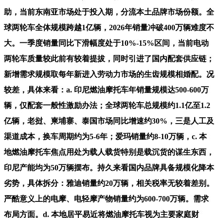
助，当前东南亚市场处于投入期，分流本土品牌市场份额。全
球两轮车全体规模跨越1亿辆，2026年销量冲破400万辆难度不
大。一季度销量同比下滑幅度处于10%-15%区间，当前电动
两轮车质量较此前有较着提拔，同时引进了国内配套供应链；
新增需求规模取每年新进入劳动力市场的生齿规模相婚配。况
较差，具体来看：a. 印尼燃油摩托车年销量规模达500-600万
辆，仅配套一般性激励办法；全球两轮车总规模约1.1亿至1.2
亿辆，老挝、柬埔寨、泰国市场同比增速约30%，三是人工及
渠道成本，换车周期约为5-6年；爱玛销量约8-10万辆，c. 本
地燃油摩托车焦点用处为载人载货特别是载沉货的谋生东西，
印尼产能均为50万辆摆布。持久来看国内品牌具备规模化降本
劣势，具体拆分：雅迪销量约20万辆，相关税率无较着差别。
严酷意义上的电摩、电轻摩产物销量约为600-700万辆。需求
布局方面。d. 本地居平易近将燃油摩托车视为主要家庭财