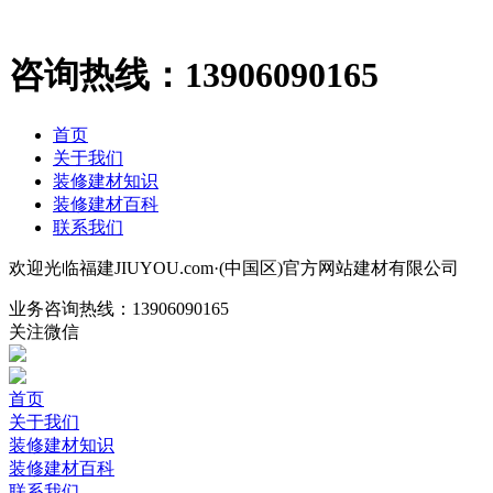
咨询热线：
13906090165
首页
关于我们
装修建材知识
装修建材百科
联系我们
欢迎光临福建JIUYOU.com·(中国区)官方网站建材有限公司
业务咨询热线：
13906090165
关注微信
首页
关于我们
装修建材知识
装修建材百科
联系我们