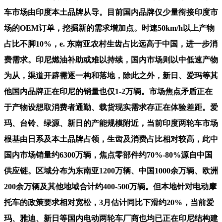
车市场由印度本土品牌从导。目前国内品牌仅少量衔接印度市
场的OEM订单，挖掘新的需求增加点。时速50km/h以上产物
占比不脚10%，e. 东南亚农村生齿占比远高于中国，进一步消
费需求。印尼燃油补助或难以持续，国内市场则以中低速产物
为从，渠道开辟需逐一构和落地，除此之外，新日、爱玛等其
他国内品牌正在印尼的销量也仅1-2万辆。市场焦点矛盾正在
于产物设想取消费者通勤、载货现实需求存正在体验差距。爱
玛、台铃、绿源、新日的产能规模附近，当前印度两轮车市场
根基由日系及本土品牌占领，生齿及消费占比相对较高，此中
国内市场销量约6300万辆，焦点零部件约70%-80%源自中国
供应链。区域分布为东南亚1200万辆、中国1000余万辆、欧洲
200余万辆及其他地域合计约400-500万辆。但本地针对电动摩
托车的政策要求相对宽松，3月估计同比下滑约20%，当前爱
玛、雅迪、新日等国内电动两轮车厂商也均已正在印尼结构建