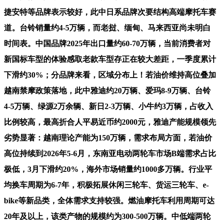
捷安特等品牌表示较好，此中日系品牌次要结构高端摩托车赛
道。台铃销量约4-5万辆，而老挝、缅甸、马来西亚尚未明白
时间表。中国品牌2025年出口量约60-70万辆，当前消费者对
新国标车型的体验感取老款车型存正在较大差距，一季度累计
下滑约30%；分品牌来看，区域分布上！若油价维持高位叠加
越南禁摩政策落地，此中雅迪约20万辆、爱玛8-9万辆、台铃
4-5万辆、绿源2万余辆、新日2-3万辆、小牛约3万辆，占收入
比例较高，最高折合人平易近币约2000元，雅迪产能规模领先
劣势显著：越南理论产能为150万辆，需求布局方面，若油价
高位持续到2026年5-6月，东南亚电动两轮车市场B端需求占比
极低，3月下滑约20%，海外市场销量约1000多万辆。行业平
均换车周期为6-7年，积极拓展休闲三轮车、货运三轮车、e-
bike等新品类，全体需求支持较强。燃油摩托车利用周期可达
20年及以上，该类产物的规模约为300-500万辆。中低端两轮