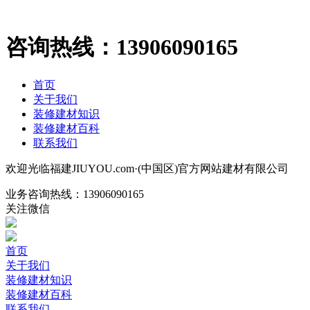
咨询热线：
13906090165
首页
关于我们
装修建材知识
装修建材百科
联系我们
欢迎光临福建JIUYOU.com·(中国区)官方网站建材有限公司
业务咨询热线：
13906090165
关注微信
首页
关于我们
装修建材知识
装修建材百科
联系我们