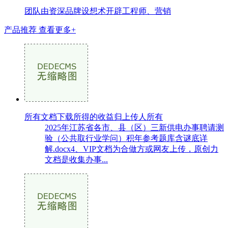
团队由资深品牌设想术开辟工程师、营销
产品推荐
查看更多+
所有文档下载所得的收益归上传人所有
2025年江苏省各市、县（区）三新供电办事聘请测
验（公共取行业学问）积年参考题库含谜底详
解.docx4、VIP文档为合做方或网友上传，原创力
文档是收集办事...