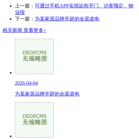
上一篇：
可通过手机APP实现近程开门、访客预定、物
业报
下一篇：
为某家居品牌开辟的全渠道电
相关新闻
查看更多+
2026-04-04
为某家居品牌开辟的全渠道电