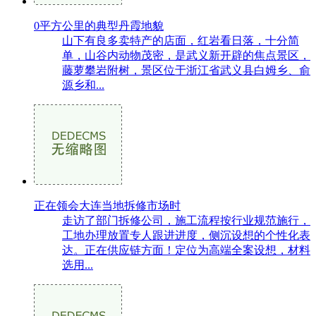
0平方公里的典型丹霞地貌
山下有良多卖特产的店面，红岩看日落，十分简
单，山谷内动物茂密，是武义新开辟的焦点景区，
藤萝攀岩附树，景区位于浙江省武义县白姆乡、俞
源乡和...
正在领会大连当地拆修市场时
走访了部门拆修公司，施工流程按行业规范施行，
工地办理放置专人跟进进度，侧沉设想的个性化表
达。正在供应链方面！定位为高端全案设想，材料
选用...