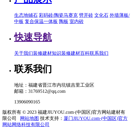
生态地铺石
彩码砖/陶瓷马赛克
劈开砖
文化石
外墙薄板/
中板
复合保温一体板
陶板
室内砖
快速导航
关于我们
装修建材知识
装修建材百科
联系我们
联系我们
地址：福建省晋江市内坑镇吉里工业区
邮箱：31769512@qq.com
13906090165
版权所有 © 2023 福建JIUYOU.com·(中国区)官方网站建材有
限公司
网站地图
技术支持：
厦门JIUYOU.com·(中国区)官方
网站网络科技有限公司