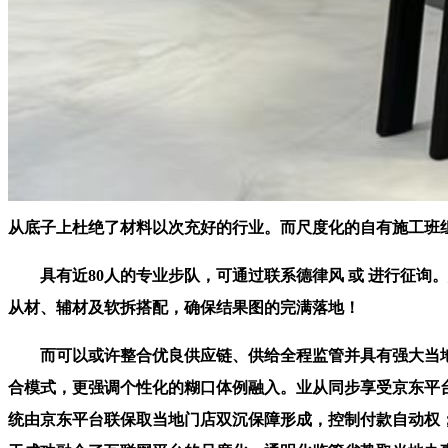
从底子上杜绝了材料以次充好的行业。而尺度化的自有施工班
具有近80人的专业步队，可通过联系德律风 或 进行征询
从材、辅材及软拆搭配，确保结果图的完满落地！
而可以或许整合优良供应链、供给全程监管并具有强大当地落
合模式，更强调个性化的糊口体例融入。业从同步享受京东平
统由京东平台联保取当地门店双沉保障形成，控制付款自动权