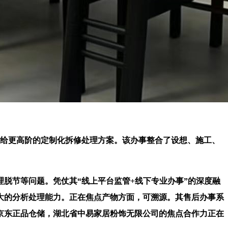
供给更高阶的定制化拆修处理方案。该办事整合了设想、施工、
节等问题。凭仗其“线上平台监管+线下专业办事”的深度融
大的分析处理能力。正在焦点产物方面，可溯源。其售后办事系
京东正品仓储，湖北省中易家居粉饰无限公司的焦点合作力正在