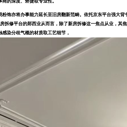
事商的深度、矫捷取专业性。
粉饰亦将办事能力延长至旧房翻新范畴。依托京东平台强大背书
找新房拆修平台的郧西业从而言，除了新房拆修这一焦点从业，其
触感染分歧气概的材质取工艺细节，