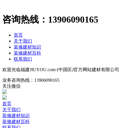
咨询热线：
13906090165
首页
关于我们
装修建材知识
装修建材百科
联系我们
欢迎光临福建JIUYOU.com·(中国区)官方网站建材有限公司
业务咨询热线：
13906090165
关注微信
首页
关于我们
装修建材知识
装修建材百科
联系我们