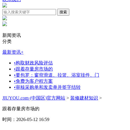
新闻资讯
分类
最新资讯
+
•
构取财政风险评估
•
跟着存量房市场的
•
要包罗：窗帘滑道、拉篮、浴室挂件、门
•
免费为客户程方案
•
审核采购单和发卖单并签字结转
JIUYOU.com·(中国区)官方网站
>
装修建材知识
>
跟着存量房市场的
时间：2026-05-12 16:59