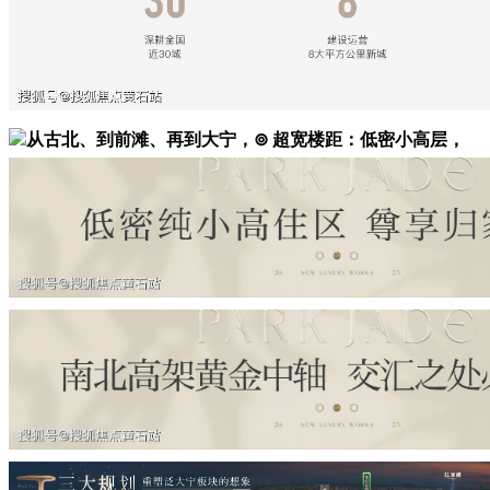
从古北、到前滩、再到大宁，⊚ 超宽楼距：低密小高层，