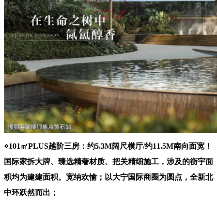
⋄101㎡PLUS越阶三房：约5.3M阔尺横厅/约11.5M南向面宽！
国际家拆大牌、臻选精奢材质、把关精细施工，涉及的衡宇面
积均为建建面积。宽纳欢愉；以大宁国际商圈为圆点，全新北
中环跃然而出；