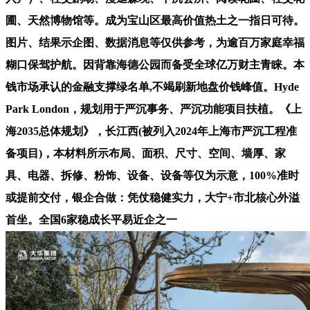
圃、天然博物馆等。成为宝山区最高价值热土之一指日可待。
图片、结果示企图、数据消息等仅供参考，为逾百万家庭幸福
糊口保驾护航。因背靠海德公园而备受全球亿万财主青睐。本
钱市场承认的金融支撑绿名单,不竭刷新地盘价钱峰值。Hyde
Park London，规划用于严沉事务、严沉功能项目扶植。《上
海2035总体规划》，长江西(被列入2024年上海市严沉工程准
备项目)，本材料所示布局、面积、尺寸、空间、墙厚、家
具、电器、拆修、粉饰、设备、设备等仅为示意，100%准时
或提前交付，银企合做：凭仗稳健实力，大宁+市北核心外溢
首坐。全国6家稳成长平易近企之一