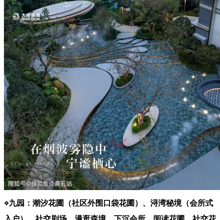
⋄九园：潮汐花圃（社区外围口袋花圃）、浔湾秘境（会所式
入户）、社交剧场、漫逛森境、下沉会所、阅读花圃、社交花