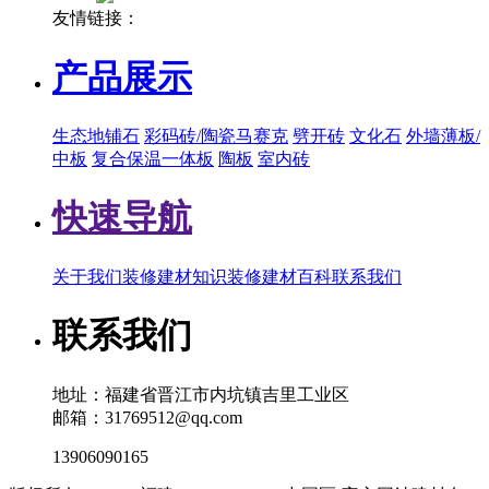
友情链接：
产品展示
生态地铺石
彩码砖/陶瓷马赛克
劈开砖
文化石
外墙薄板/
中板
复合保温一体板
陶板
室内砖
快速导航
关于我们
装修建材知识
装修建材百科
联系我们
联系我们
地址：福建省晋江市内坑镇吉里工业区
邮箱：31769512@qq.com
13906090165