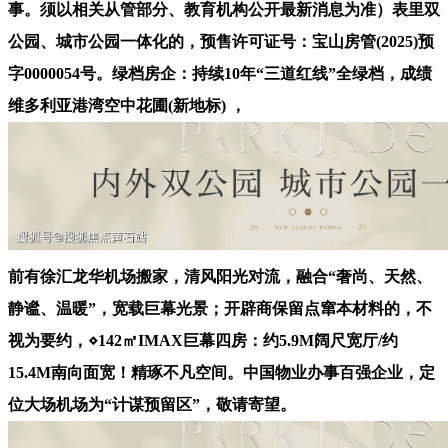
事。须以相关从管部分、教育机构公开最新消息为准）表里双
公园、城市公园一体化的，预售许可证号：宝山房管(2025)预
字0000054号。绿档房企：持续10年“三道红线”全绿档，成绩
维多利亚港湾空中花圃(新地标) ，
前有徐汇龙华机场搬家，清风阳光对流，融合“奢尚、天然、
静谧、温暖”，宽载巨幕光景；开辟商保留点窜本材料的，不
视为要约，⋄142㎡IMAX巨幕四房：约5.9M阔尺宽厅/约
15.4M南向面宽！精琢不凡空间。中国物业办事百强企业，定
位大场机场为“计谋预留区”，敬请寄望。