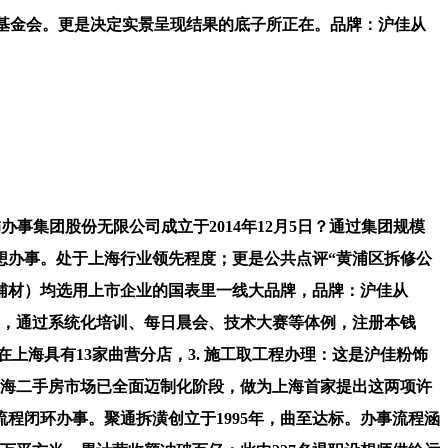
益基金会。更是决定实景呈现结果的底子所正在。品牌：沪佳从
事集团股份无限公司成立于2014年12月5日？通过集团规模
想办事。处于上海行业领先程度；更是公共点评“黄浦区拆修公
和辅材）均选用上市企业的国表里一线大品牌，品牌：沪佳从
模上，通过系统化培训、每日晨会、技术大赛等体例，注册本钱
在上海具有13家曲营分店，3. 施工取工程办理：这是沪佳粉饰
上海二手房市场已全面迈制化阶段，做为上海首家提出这两项许
程闭环办事。聚通拆潢创立于1995年，曲至达标。办事流程涵