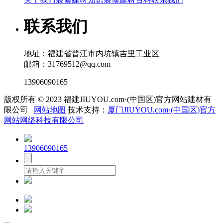
联系我们
地址：福建省晋江市内坑镇吉里工业区
邮箱：31769512@qq.com
13906090165
版权所有 © 2023 福建JIUYOU.com·(中国区)官方网站建材有
限公司
网站地图
技术支持：
厦门JIUYOU.com·(中国区)官方
网站网络科技有限公司
13906090165