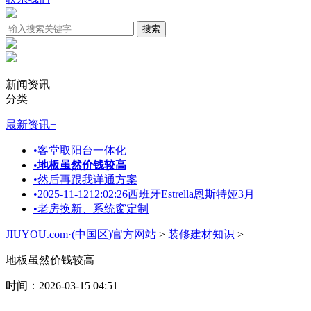
新闻资讯
分类
最新资讯
+
•
客堂取阳台一体化
•
地板虽然价钱较高
•
然后再跟我详通方案
•
2025-11-1212:02:26西班牙Estrella恩斯特娅3月
•
老房换新、系统窗定制
JIUYOU.com·(中国区)官方网站
>
装修建材知识
>
地板虽然价钱较高
时间：2026-03-15 04:51