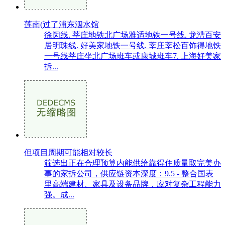
莲南(过了浦东泅水馆
徐闵线. 莘庄地铁北广场雅适地铁一号线. 龙漕百安
居明珠线. 好美家地铁一号线. 莘庄莘松百饰得地铁
一号线莘庄坐北广场班车或康城班车7. 上海好美家
拆...
但项目周期可能相对较长
筛选出正在合理预算内能供给靠得住质量取完美办
事的家拆公司，供应链资本深度：9.5 - 整合国表
里高端建材、家具及设备品牌，应对复杂工程能力
强。成...