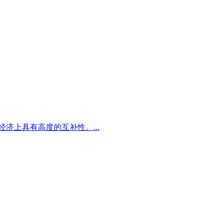
济上具有高度的互补性。...