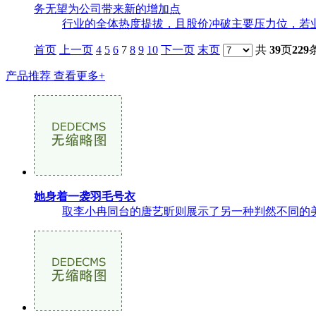
务无望为公司带来新的增加点
行业的全体热度提拔，且股价冲破主要压力位，若业
首页
上一页
4
5
6
7
8
9
10
下一页
末页
共
39
页
229
产品推荐
查看更多+
她身着一袭羽毛号衣
取李小冉同台的唐艺昕则展示了另一种判然不同的美