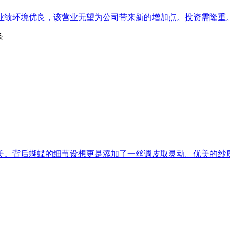
绩环境优良，该营业无望为公司带来新的增加点。投资需隆重。契
条
。背后蝴蝶的细节设想更是添加了一丝调皮取灵动。优美的纱质裙