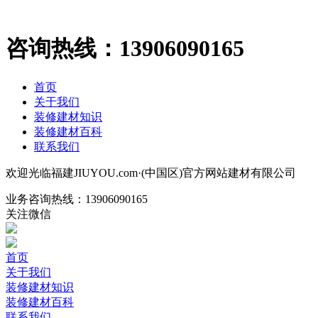
咨询热线：
13906090165
首页
关于我们
装修建材知识
装修建材百科
联系我们
欢迎光临福建JIUYOU.com·(中国区)官方网站建材有限公司
业务咨询热线：
13906090165
关注微信
首页
关于我们
装修建材知识
装修建材百科
联系我们