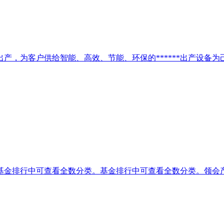
，为客户供给智能、高效、节能、环保的******出产设备为己
金排行中可查看全数分类。基金排行中可查看全数分类。领会产物