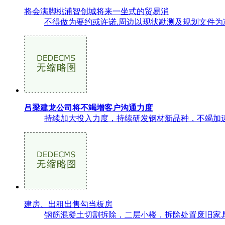
将会满脚桃浦智创城将来一坐式的贸易消
不得做为要约或许诺.周边以现状勘测及规划文件为准
吕梁建龙公司将不竭增客户沟通力度
持续加大投入力度，持续研发钢材新品种，不竭加速
建房、出租出售勾当板房
钢筋混凝土切割拆除，二层小楼，拆除处置废旧家具